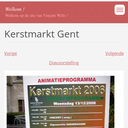
Welkom !
Welkom op de site van Vincent Wills !
Kerstmarkt Gent
Vorige
Volgende
Diavoorstelling