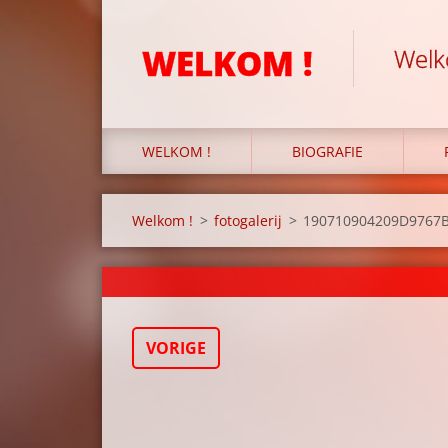
WELKOM !
Welko
WELKOM !
BIOGRAFIE
Welkom !
>
fotogalerij
>
190710904209D9767B
VORIGE